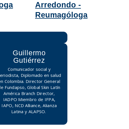
loga
Arredondo -
Reumagóloga
Guillermo
Gutiérrez
Comunicador social y
eriodista, Diplomado en salud
en Colombia. Director General
de Fundapso, Global Skin Latín
América Branch Director,
IADPO Miembro de IFPA,
IAPO, NCD Alliance, Alianza
Latina y ALAPSO.