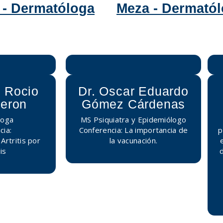
 - Dermatóloga
Meza - Dermató
 Rocio
Dr. Oscar Eduardo
deron
Gómez Cárdenas
loga
MS Psiquiatra y Epidemiólogo
cia:
Conferencia: La importancia de
p
rtritis por
la vacunación.
is