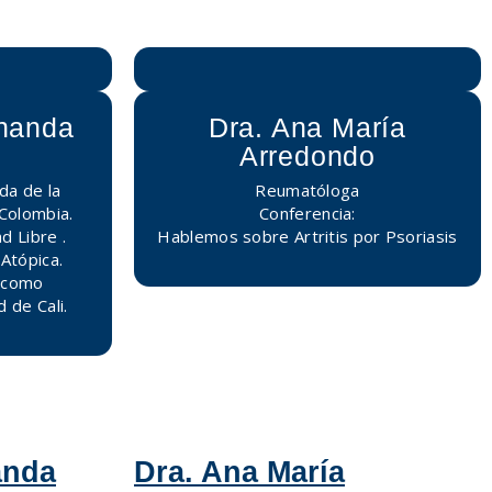
rnanda
Dra. Ana María
Arredondo
da de la
Reumatóloga
Colombia.
Conferencia:
d Libre .
Hablemos sobre Artritis por Psoriasis
Atópica.
 como
 de Cali.
anda
Dra. Ana María