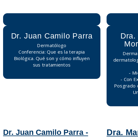
Dr. Juan Camilo Parra
Dra.
Mor
Dermatólogo
Conferencia: Que es la terapia
Dermat
Biológica. Qué son y cómo influyen
dermatolog
sus tratamientos
- M
- ⁠Con E
Posgrado 
Un
Dr. Juan Camilo Parra -
Dra. Ma