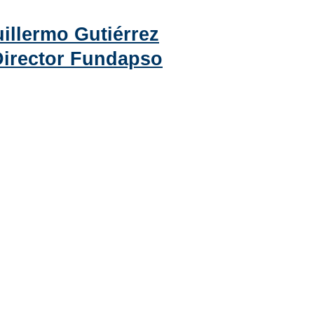
illermo Gutiérrez
Director Fundapso