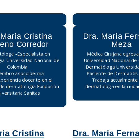
 María Cristina
Dra. María Fe
eno Corredor
Meza
óloga -Especialista en
Médica Cirujana egresa
ía Universidad Nacional de
Universidad Nacional de 
Colombia
Dermatóloga Universida
iembro asocolderma
Paciente de Dermatitis 
xperiencia docente en el
Trabaja actualmente
de dermatología Fundación
dermatóloga en la ciudad
iversitaria Sanitas
ría Cristina
Dra. María Fern