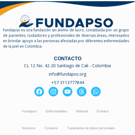
Fundapso es una fundación sin ánimo de lucro, constituida por un grupo
de pacientes, cuidadores y profesionales de diversas áreas, interesados
en brindar apoyo a las personas afectadas por diferentes enfermedades
de la piel en Colombia.
CONTACTO
CL 12 No. 42-20 Santiago de Cali - Colombia
info@fundapso.org
+57 3113777844
F
I
Y
T
W
a
n
o
h
h
c
s
u
r
a
e
t
t
e
t
Fundapso
b
Enfermedades
a
u
Material
a
s
Eventos
o
g
b
d
a
o
r
e
s
p
Nosotros
Contacto
Tratamiento de datos personales
k
a
p