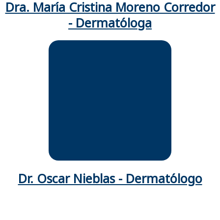
Dra. María Cristina Moreno Corredor
- Dermatóloga
Médico cirujano U. del Norte.
Dermatólogo: Egresado Fundación
Universitaria Ciencias de la salud.
Docente catedrático: Fundación
Universitaria de Ciencias de la Salud.
Fellow dermatología oncológica-
Clínica Linfomas cutáneos: Instituto
Nacional de Cancerología.
Jefe de residentes Dermatología:
FUCS
Dr. Oscar Nieblas - Dermatólogo