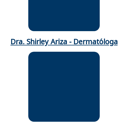
Colombia.
Dra. Shirley Ariza - Dermatóloga
Médica cirujana.
Especialista en Dermatología
Universidad Nacional de
Colombia.
Miembro de Asocolderma.
Experiencia docente en el
Postgrado de Dermatología
Fundación Universitaria Sanitas.
Dermatóloga Cohorte de
psoriasis meicarte.