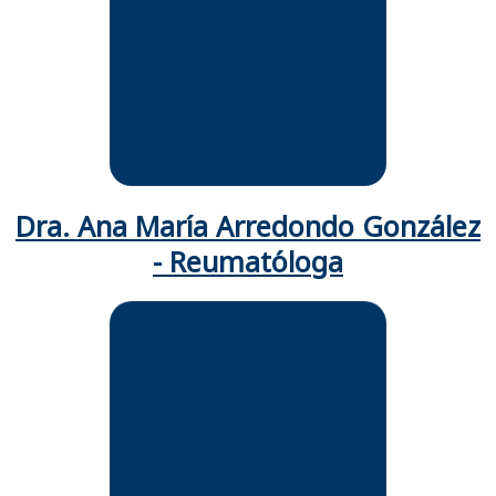
interna y reumatología:
Fundación Universitaria de
Ciencias de la Salud FUSC
Especialista en reumatología
Hospital San José centro y
clínicos ips.
Expresidenta: Junta Directiva de
la Asociación Colombiana de
Reumatología.
Dra. Ana María Arredondo González
- Reumatóloga
Especialista en Reumatología: U.
Nal. de Colombia.
Especialista en Epidemiologia
clínica: U. del Bosque.
Especialista en Medicina Interna:
Universidad Nacional de
Colombia.
Expresidenta: Junta Directiva de
la Asociación Colombiana de
Reumatología.