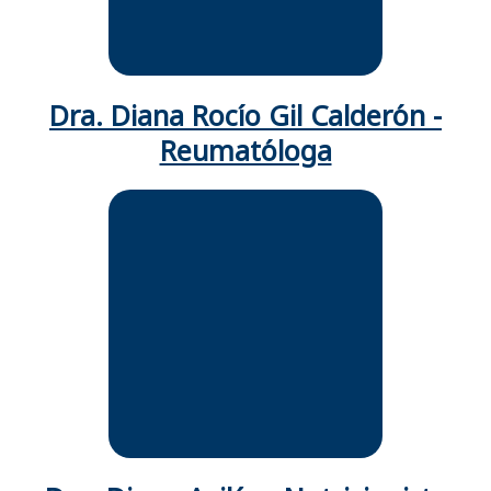
Dermatóloga Cohorte de
psoriasis meicarte.
Dra. Diana Rocío Gil Calderón -
Reumatóloga
Nutricionista clínica y Dietista,
Pontificia Universidad Javeriana.
Educadora en Diabetes
Coach Nutricional-Mindful Eating
Formadora Experta en alimentación
complementaria, BLW, BLISS