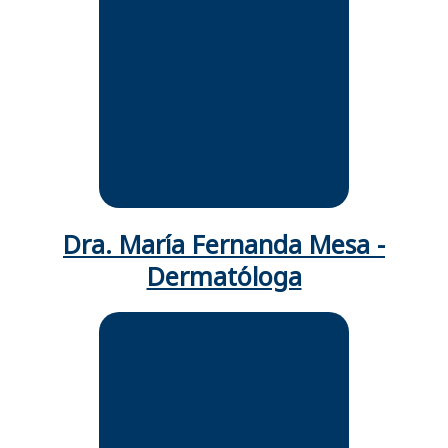
Médica Cirujana universidad
Nacional de Colombia,
Dermatóloga Universidad Libre.
Trabaja actualmente como
dermatóloga en la ciudad de Cali
Dra. María Fernanda Mesa -
Dermatóloga
Miedica Cirujana.
Especialista en dermatología
Maestrando en Inmunología
Universidad Nacional de