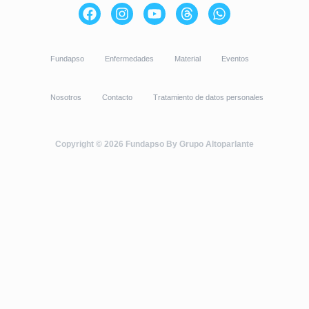
F
I
Y
T
W
a
n
o
h
h
c
s
u
r
a
e
t
t
e
t
Fundapso
b
Enfermedades
a
u
Material
a
s
Eventos
o
g
b
d
a
o
r
e
s
p
Nosotros
Contacto
Tratamiento de datos personales
k
a
p
m
Copyright © 2026 Fundapso By Grupo Altoparlante