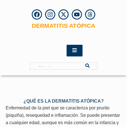
F
I
X
Y
T
a
n
-
o
h
c
s
t
u
r
DERMATITIS ATÓPICA
e
t
w
t
e
ntacto
b
a
i
u
a
o
g
t
b
d
o
r
t
e
s
k
a
e
m
r
Search
¿QUÉ ES LA DERMATITIS ATÓPICA?
Enfermedad de la piel que se caracteriza por prurito
(piquiña), resequedad e inflamación. Se puede presentar
a cualquier edad, aunque es más común en la infancia y